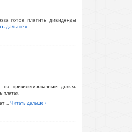
kassa готов платить дивиденды
ть дальше »
 по привилегированным долям.
выплатах.
зат
...
Читать дальше »